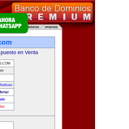
.com
 puesto en Venta
S.COM
com
Noticias
ferta!
com
tas