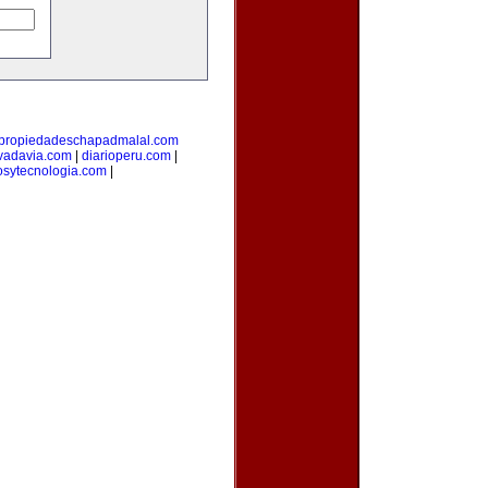
propiedadeschapadmalal.com
vadavia.com
|
diarioperu.com
|
osytecnologia.com
|