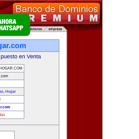
gar.com
 puesto en Venta
HOGAR.COM
r.com
as
,
Hogar
!
r.com
tas