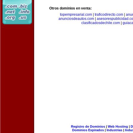
Otros dominios en venta:
topempresarial.com
|
traficodirecto.com
|
anu
anunciosdeautos.com
|
asesorespublicidad.c
clasificadosdechile.com
|
guiac
Registro de Dominios
|
Web Hosting
|
D
Dominios Expirados
|
Industrias
|
Indu