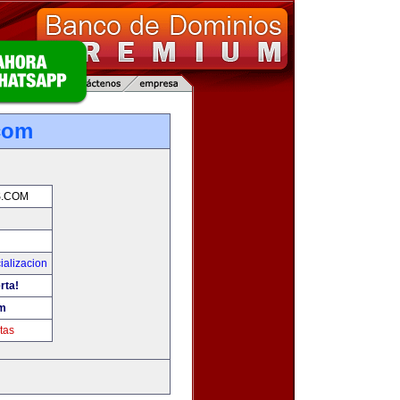
.com
S.COM
ializacion
rta!
om
tas