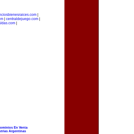
nciosbienesraices.com
|
om
|
centraldejuego.com
|
aldas.com
|
ominios En Venta
strias Argentinas